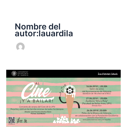
Nombre del
autor:lauardila
Concierto
de
verano
2018