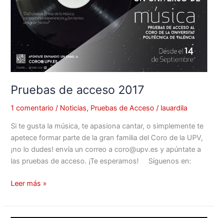
acceso
2017
Pruebas de acceso 2017
1 comentario
/
Noticias
,
Pruebas de Acceso
/
lauardila
Si te gusta la música, te apasiona cantar, o simplemente te
apetece formar parte de la gran familia del Coro de la UPV,
¡no lo dudes! envía un correo a coro@upv.es y apúntate a
las pruebas de acceso. ¡Te esperamos! Síguenos en:
Leer más »