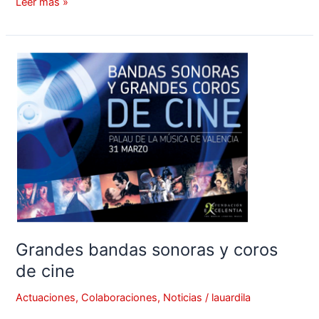
Leer más »
Grandes
bandas
sonoras
y
coros
de
cine
Grandes bandas sonoras y coros
de cine
Actuaciones
,
Colaboraciones
,
Noticias
/
lauardila