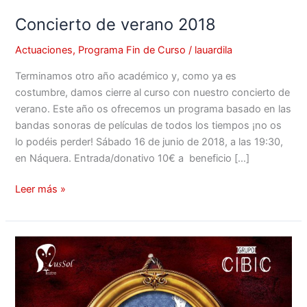
Concierto de verano 2018
Actuaciones
,
Programa Fin de Curso
/
lauardila
Terminamos otro año académico y, como ya es
costumbre, damos cierre al curso con nuestro concierto de
verano. Este año os ofrecemos un programa basado en las
bandas sonoras de películas de todos los tiempos ¡no os
lo podéis perder! Sábado 16 de junio de 2018, a las 19:30,
en Náquera. Entrada/donativo 10€ a beneficio […]
Leer más »
Participación
en
el
musical