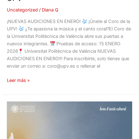
Uncategorized
/
Diana Q
¡NUEVAS AUDICIONES EN ENERO!
¡Únete al Coro de la
UPV!
¿Te apasiona la música y el canto coral?El Coro de
la Universitat Politècnica de València abre sus puertas a
nuevos integrantes.
Pruebas de acceso: 15 ENERO
2026
Universitat Politècnica de València NUEVAS
AUDICIONES EN ENERO!!! Para inscribirte, solo tienes que
enviar un correo a: coro@upv.es o rellenar el
Leer más »
Nadal
Coral:
Concierto
de
Navidad