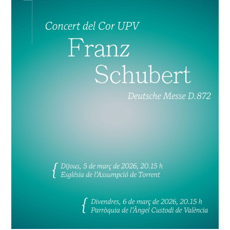
UPV
interpreta
la
Deutsche
Messe
de
Franz
Schubert