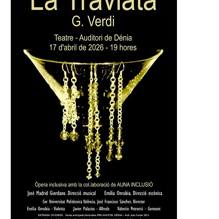
UPV
participa
en
La
Traviata
de
Verdi
en
Dénia