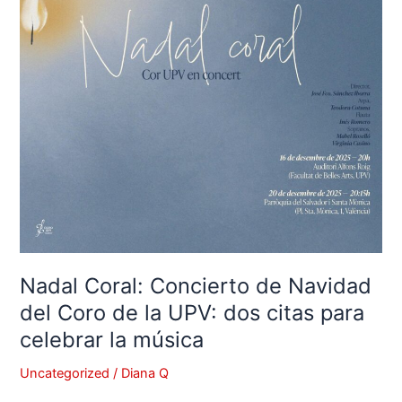
del
Coro
de
la
UPV:
dos
citas
para
celebrar
la
música
Nadal Coral: Concierto de Navidad
del Coro de la UPV: dos citas para
celebrar la música
Uncategorized
/
Diana Q