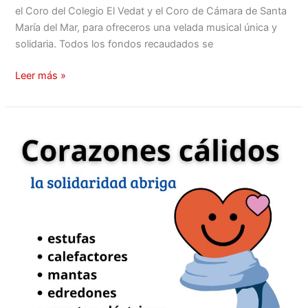
el Coro del Colegio El Vedat y el Coro de Cámara de Santa
María del Mar, para ofreceros una velada musical única y
solidaria. Todos los fondos recaudados se
Leer más »
¡Éxito
del
concierto
benéfico
del
Coro
UPV
para
Adopta
un
Mayor!