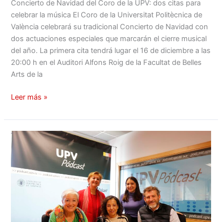
Concierto de Navidad del Coro de la UPV: dos citas para
celebrar la música El Coro de la Universitat Politècnica de
València celebrará su tradicional Concierto de Navidad con
dos actuaciones especiales que marcarán el cierre musical
del año. La primera cita tendrá lugar el 16 de diciembre a las
20:00 h en el Auditori Alfons Roig de la Facultat de Belles
Arts de la
Leer más »
El
Coro
de
la
UPV
en
PASEARTE