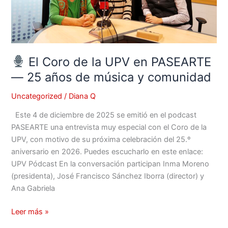
—
25
años
de
música
El Coro de la UPV en PASEARTE
y
— 25 años de música y comunidad
comunidad
Uncategorized
/
Diana Q
Este 4 de diciembre de 2025 se emitió en el podcast
PASEARTE una entrevista muy especial con el Coro de la
UPV, con motivo de su próxima celebración del 25.º
aniversario en 2026. Puedes escucharlo en este enlace:
UPV Pódcast En la conversación participan Inma Moreno
(presidenta), José Francisco Sánchez Iborra (director) y
Ana Gabriela
Leer más »