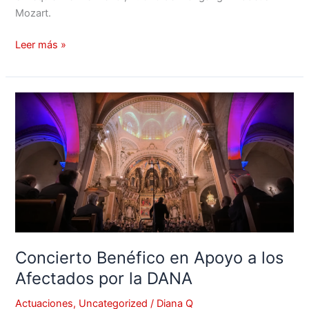
Mozart.
Leer más »
Concierto
Benéfico
en
Apoyo
a
los
Afectados
por
la
DANA
Concierto Benéfico en Apoyo a los
Afectados por la DANA
Actuaciones
,
Uncategorized
/
Diana Q