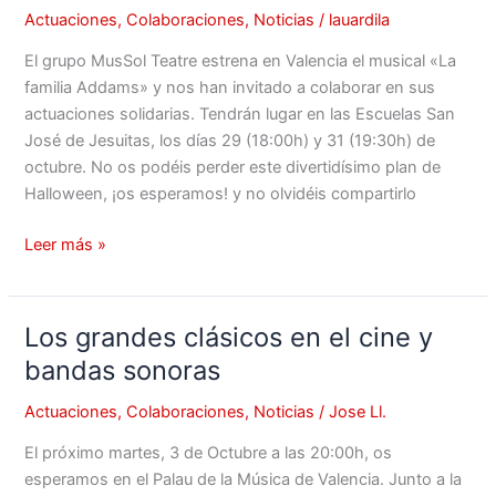
Actuaciones
,
Colaboraciones
,
Noticias
/
lauardila
El grupo MusSol Teatre estrena en Valencia el musical «La
familia Addams» y nos han invitado a colaborar en sus
actuaciones solidarias. Tendrán lugar en las Escuelas San
José de Jesuitas, los días 29 (18:00h) y 31 (19:30h) de
octubre. No os podéis perder este divertidísimo plan de
Halloween, ¡os esperamos! y no olvidéis compartirlo
Leer más »
Los grandes clásicos en el cine y
Los
grandes
bandas sonoras
clásicos
Actuaciones
,
Colaboraciones
,
Noticias
/
Jose Ll.
en
el
El próximo martes, 3 de Octubre a las 20:00h, os
cine
esperamos en el Palau de la Música de Valencia. Junto a la
y