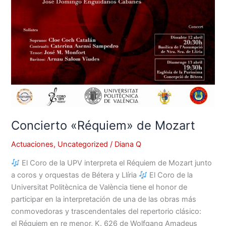
Concierto «Réquiem» de Mozart
Actuaciones
,
Uncategorized
/
Diana Q
El Coro de la UPV interpreta el Réquiem de Mozart junto
a coros y orquestas de Bétera y Llíria
El Coro de la
Universitat Politècnica de València tiene el honor de
participar en la interpretación de una de las obras más
conmovedoras y trascendentales del repertorio clásico:
el Réquiem en re menor, K. 626 de Wolfgang Amadeus