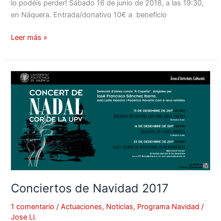
lo podéis perder! Sábado 16 de junio de 2018, a las 19:30,
en Náquera. Entrada/donativo 10€ a beneficio
Leer más »
Conciertos
de
Navidad
2017
Conciertos de Navidad 2017
1 comentario
/
Actuaciones
,
Noticias
,
Programa Navidad
/
Jose Ll.