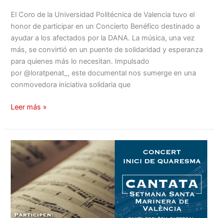
El Coro de la Universidad Politécnica de Valencia tuvo el
honor de participar en un Concierto Benéfico destinado a
ayudar a los afectados por la DANA. La música, una vez
más, se convirtió en un puente de solidaridad y esperanza
para quienes más lo necesitan. Impulsado
por @loratpenat_, este documental nos sumerge en una
conmovedora iniciativa solidaria que
Leer más »
¡Concierto
de
Inicio
de
Cuaresma!