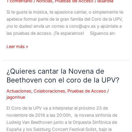
1 comentario
/
Noticias
,
Pruebas de Acceso
/
lauardila
Si te gusta la música, te apasiona cantar, o simplemente te
apetece formar parte de la gran familia del Coro de la UPV,
¡no lo dudes! envía un correo a coro@upv.es y apúntate a
las pruebas de acceso. ¡Te esperamos! Síguenos en:
Leer más »
¿Quieres cantar la Novena de
¿Quieres
cantar
Beethoven con el coro de la UPV?
la
Actuaciones
,
Colaboraciones
,
Pruebas de Acceso
/
Novena
jagonhue
de
Beethoven
El Coro de la UPV va a interpretar el próximo 23 de
con
noviembre de 2016 a las 20:00h, la novena sinfonía de
el
Ludwig Van Beethoven junto a la Orquesta Sinfónica de
coro
España y los Salzburg Concert Festival Solist, bajo la