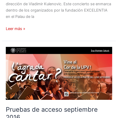
de
dirección de Vladimir Kulenovic. Este concierto se enmarca
la
dentro de los organizados por la fundación EXCELENTIA
UPV?
en el Palau de la
Leer más »
Pruebas
de
acceso
septiembre
2016
Pruebas de acceso septiembre
2016