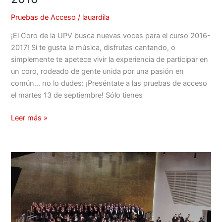
Pruebas de Acceso
/
lauardila
¡El Coro de la UPV busca nuevas voces para el curso 2016-
2017! Si te gusta la música, disfrutas cantando, o
simplemente te apetece vivir la experiencia de participar en
un coro, rodeado de gente unida por una pasión en
común… no lo dudes: ¡Preséntate a las pruebas de acceso
el martes 13 de septiembre! Sólo tienes
Leer más »
Pruebas
de
acceso
–
Enero
2016