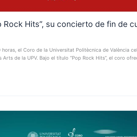
Rock Hits”, su concierto de fin de c
 horas, el Coro de la Universitat Politècnica de València ce
s Arts de la UPV. Bajo el título “Pop Rock Hits”, el coro of