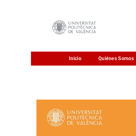
Ir
al
contenido
Inicio
Quiénes Somos
Pruebas
de
acceso
curso
2026/2027