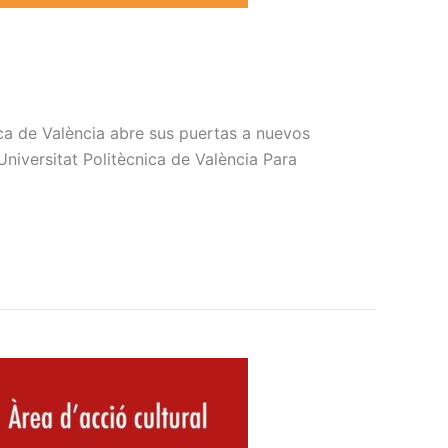
ica de València abre sus puertas a nuevos
niversitat Politècnica de València Para