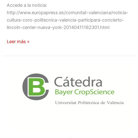
Accede a la noticia:
http://www.europapress.es/comunitat-valenciana/noticia-
cultura-coro-politecnica-valencia-participara-concierto-
lincoln-center-nueva-york-20140411162301.html
Leer más »
Cátedra
Bayer
y
Cátedra
Galileo
de
la
UPV
colaboran
con