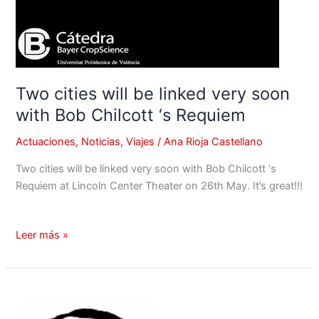
Two cities will be linked very soon
with Bob Chilcott ‘s Requiem
Actuaciones
,
Noticias
,
Viajes
/
Ana Rioja Castellano
Two cities will be linked very soon with Bob Chilcott ‘s
Requiem at Lincoln Center Theater on 26th May. It’s great!!!
Leer más »
Coro
UPV