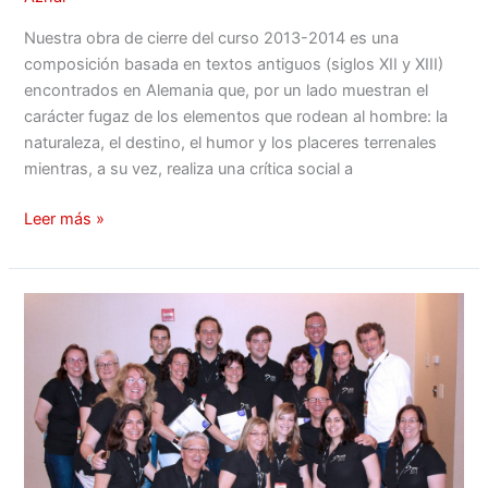
Nuestra obra de cierre del curso 2013-2014 es una
composición basada en textos antiguos (siglos XII y XIII)
encontrados en Alemania que, por un lado muestran el
carácter fugaz de los elementos que rodean al hombre: la
naturaleza, el destino, el humor y los placeres terrenales
mientras, a su vez, realiza una crítica social a
Leer más »
El
Coro
UPV
en
Nueva
York
con