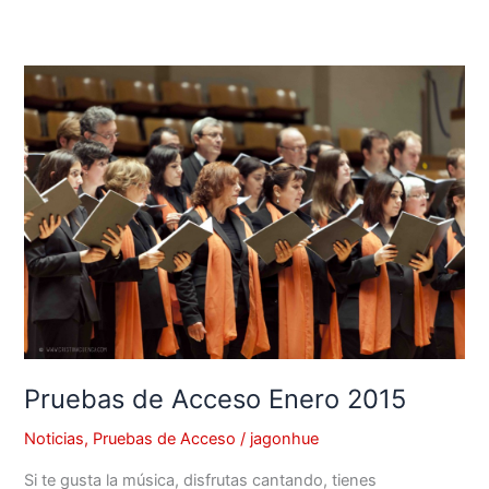
Pruebas
de
Acceso
Enero
2015
Pruebas de Acceso Enero 2015
Noticias
,
Pruebas de Acceso
/
jagonhue
Si te gusta la música, disfrutas cantando, tienes