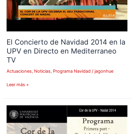
en
Directo
en
Mediterraneo
TV
El Concierto de Navidad 2014 en la
UPV en Directo en Mediterraneo
TV
Actuaciones
,
Noticias
,
Programa Navidad
/
jagonhue
Leer más »
Conciertos
de
Navidad
2014